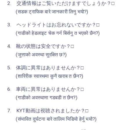
2.
交通情報はご覧いただけますでしょうか？
□
(सडक ट्राफिक बारे जानकारी लिनु भयो?)
3.
ヘッドライトはお忘れないですか？
□
(गाडीको हेडलाइट चेक गर्न बिर्सनु त भएको छैन?)
4.
靴の状態は安全ですか？
□
(जुत्ताको अवस्था सुरक्षित छ?)
5.
体調に異常はありませんか？
□
(शारिरीक स्वास्थमा कुनै खराब त छैन?)
6.
車両に異常はありませんか？
□
(गाडीको अवस्थामा गडबडी त छैन?)
7.
KYT
動画は視聴されましたか？
□
(
संभावित दुर्घटना बारे तालिम भिडियो हेर्नु भयो?)