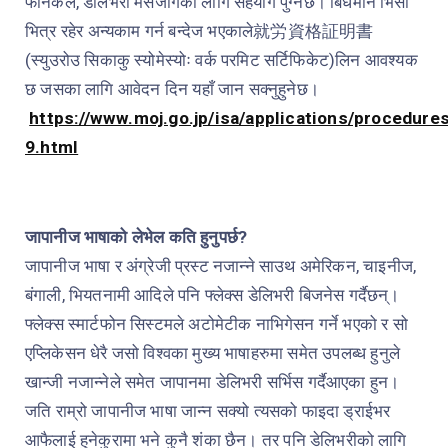
फोनकल, डेलिभरी मेसेजींगका लागि सहयोग पुग्नेछ।
बिधमान भिसा
भित्र रहेर अन्यकाम गर्न बन्देज भएकाले
就労資格証明書
(स्युउरोउ सिकाकु स्योमेस्योः वर्क परमिट सर्टिफिकेट)लिन आवश्यक
छ जसका लागि आवेदन दिन यहाँ जान सक्नुहुनेछ।
https://www.moj.go.jp/isa/applications/procedure
9.html
जापानीज भाषाको लेभेल कति हुनुपर्छ?
जापानीज भाषा र अंग्रेजी प्रस्ट नजान्ने साउथ अमेरिकन, चाइनीज,
बंगाली, भियतनामी आदिले पनि फ्लेक्स डेलिभरी बिजनेस गर्दैछन्।
फ्लेक्स स्मार्टफोन सिस्टमले अटोमेटीक नाभिगेसन गर्ने भएको र सो
एप्लिकेसन धेरै जसो विश्वका मुख्य भाषाहरुमा समेत उपलब्ध हुनुले
खान्जी नजान्नेले समेत जापानमा डेलिभरी सर्भिस गर्दैआएका हुन।
जति राम्रो जापानीज भाषा जान्न सक्यो त्यसको फाइदा ड्राईभर
आफैलाई हुनेकुरामा भने कुनै शंका छैन। तर पनि डेलिभरीको लागि