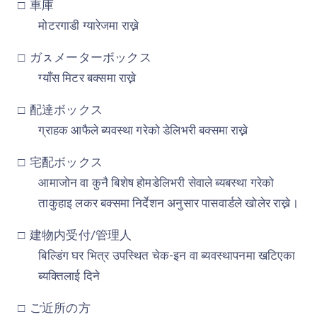
□
車庫
मोटरगाडी ग्यारेजमा राख्ने
□
ガㇲメーターボックス
ग्याँस मिटर बक्समा राख्ने
□
配達ボックス
ग्राहक आफैले ब्यवस्था गरेको डेलिभरी बक्समा राख्ने
□
宅配ボックス
आमाजोन वा कुनै बिशेष होमडेलिभरी सेवाले ब्यबस्था गरेको
ताकुहाइ लकर बक्समा निर्देशन अनुसार पासवार्डले खोलेर राख्ने।
□
建物内受付
/
管理人
बिल्डिंग घर भित्र उपस्थित चेक-इन वा ब्यवस्थापनमा खटिएका
ब्यक्तिलाई दिने
□
ご近所の方