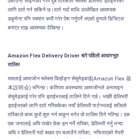
एकाउन्ट साइनअप गरेर दुबै तरिकाले फ्लेक्स डेलिभरी ड्राइभरको
लागि दर्ता गर्न सकिने छ।दर्ता गर्दा माथि उल्लेखित आवश्यक
डकुमेन्ट पनि स्क्यान कपी गरेर पेश गर्नुपर्ने भएको हुनाले डिजिटल
बनाएर राख्न आवश्यक देखिन्छ।
Amazon Flex Delivery Driver
बारे पहिलो आधारभूत
तालिम
यसलाई आमाजोन फ्लेक्स किहोङ्ग सेचुमेइकाई
(Amazon Flex
基
本説明会
)
भनिन्छ। कतिपय अवस्थामा आमाजोनले अनलाइन
सेचुमेइकाई गरेर पनि ड्राईभरलाई तालिने दिने गर्छ। भर्खरै डेलिभरी
ड्राईभरको लागि दर्ता गरिसकेका नयाँ डेलिभरी पार्टनरलाई सजिलो
तरिकाले काम कुरो शुरु गर्न सकुन भनेर यो तालिम दिने गरिन्छ। एक
एक जनालाई अघि राखेर चेक-इन गर्ने तरिका, डेलिभरी गर्नु भन्दा
अघि र डेलिभरी गर्दा बखत एप चलाउँने तरिका, नचिताएको भैपरी