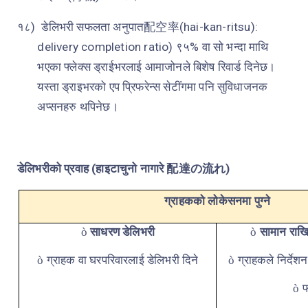
१८)
डेलिभरी सफलता अनुपात
配空率
(hai-kan-ritsu):
delivery completion ratio
) ९५% वा सो भन्दा माथि
भएका फ्लेक्स ड्राईभरलाई आमाजोनले बिशेष रिवार्ड दिनेछ।
यस्ता ड्राइभरको एप प्रिफरेन्स सेटींगमा पनि सुविधाजनक
अप्सनहरु थपिनेछ।
डेलिभरीको प्रवाह (हाइटाचुनो नागारे
配達の流れ
)
ग्राहकको लोकेसनमा पुग्ने
साधरण डेलिभरी
सामान राख
ò
ò
ग्राहक वा घरपरिवारलाई डेलिभरी दिने
ग्राहकले निर्देशन
ò
ò
फ
ò