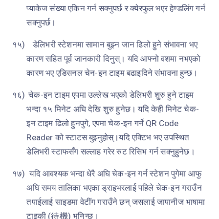
प्याकेज संख्या एकिन गर्न सक्नुपर्छ र क्येरफुल भएर हेण्डलिंग गर्न
सक्नुपर्छ।
१५)
डेलिभरी स्टेशनमा सामान बुझ्न जान ढिलो हुने संभावना भए
कारण सहित पूर्व जानकारी दिनुस्। यदि आफ्नो वशमा नभएको
कारण भए एडिसनल चेन-इन टाइम बढाइदिने संभावना हुन्छ।
१६)
चेक-इन टाइम एपमा उल्लेख भएको डेलिभरी शुरु हुने टाइम
भन्दा १५ मिनेट अघि देखि शुरु हुनेछ। यदि केही मिनेट चेक-
इन टाइम ढिलो हुनपुगे, एपमा चेक-इन गर्ने
QR Code
Reader
को स्टाटस बुझ्नुहोस्।यदि एक्टिभ भए उपस्थित
डेलिभरी स्टाफसँग सल्लाह गरेर रुट रिसिभ गर्न सक्नुहुनेछ।
१७)
यदि आवश्यक भन्दा धेरै अघि चेक-इन गर्न स्टेशन पुगेमा आफु
अघि समय तालिका भएका ड्राइभरलाई पहिले चेक-इन गराउँन
तपाईलाई साइडमा वेटींग गराउँने छन् जसलाई जापानीज भाषामा
टाइकी
(
待機
)
भनिन्छ।