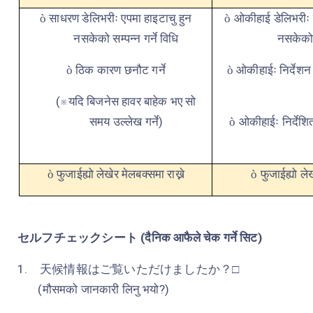
साधरण डेलिभरीः एपमा हाइटाचु हुन
ओकीहाई डेलिभरीः ए
ò
ò
नसकेको सम्पन्न गर्ने विधि
नसकेको स
ठिक कारण छनौट गर्ने
ओकीहाईः निर्देशन ग
ò
ò
(
※
यदि बिजनेस हावर बाहेक भए सो
समय उल्लेख गर्ने)
ओकीहाईः निर्देशि
ò
फुजाईह्यो लेखेर मेलबक्समा राख्ने
फुजाईह्यो लेख
ò
ò
セルフチェックシート
(दैनिक आफैले चेक गर्ने सिट)
1.
天候情報はご覧いただけましたか？
□
(मौसमको जानकारी लिनु भयो?)