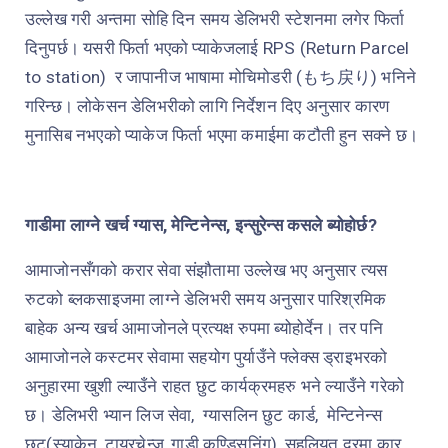
उल्लेख गरी अन्तमा सोहि दिन समय डेलिभरी स्टेशनमा लगेर फिर्ता
दिनुपर्छ। यसरी फिर्ता भएको प्याकेजलाई
RPS (Return Parcel
to station)
र जापानीज भाषामा मोचिमोडरी
(
もち戻り
)
भनिने
गरिन्छ। लोकेसन डेलिभरीको लागि निर्देशन दिए अनुसार कारण
मुनासिब नभएको प्याकेज फिर्ता भएमा कमाईमा कटौती हुन सक्ने छ।
गाडीमा लाग्ने खर्च ग्यास, मेन्टिनेन्स, इन्सुरेन्स कसले ब्योहोर्छ?
आमाजोनसँगको करार सेवा संझौतामा उल्लेख भए अनुसार त्यस
रुटको ब्लकसाइजमा लाग्ने डेलिभरी समय अनुसार पारिश्रमिक
बाहेक अन्य खर्च आमाजोनले प्रत्यक्ष रुपमा ब्योहोर्देन। तर पनि
आमाजोनले कस्टमर सेवामा सहयोग पुर्याउँने फ्लेक्स ड्राइभरको
अनुहारमा खुशी ल्याउँने राहत छुट कार्यक्रमहरु भने ल्याउँने गरेको
छ। डेलिभरी भ्यान लिज सेवा,
ग्यासलिन छुट कार्ड,
मेन्टिनेन्स
छुट(स्याकेन, टायरचेन्ज, गाडी कण्डिसनिंग), सहुलियत दरमा कार