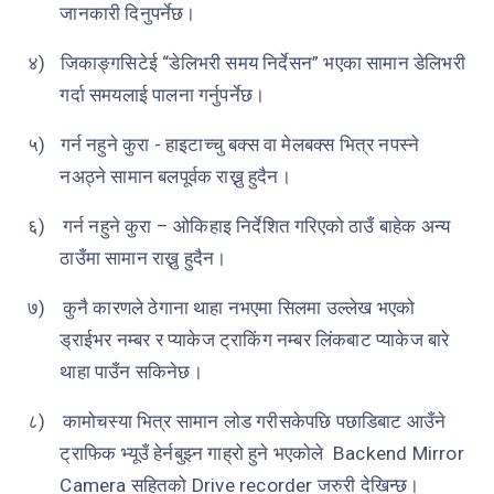
जानकारी दिनुपर्नेछ।
४)
जिकाङ्गसिटेई “डेलिभरी समय निर्देसन” भएका सामान डेलिभरी
गर्दा समयलाई पालना गर्नुपर्नेछ।
५)
गर्न नहुने कुरा - हाइटाच्चु बक्स वा मेलबक्स भित्र नपस्ने
नअठ्ने सामान बलपूर्वक राख्नु हुदैन।
६)
गर्न नहुने कुरा – ओकिहाइ निर्देशित गरिएको ठाउँ बाहेक अन्य
ठाउँमा सामान राख्नु हुदैन।
७)
कुनै कारणले ठेगाना थाहा नभएमा सिलमा उल्लेख भएको
ड्राईभर नम्बर र प्याकेज ट्राकिंग नम्बर लिंकबाट प्याकेज बारे
थाहा पाउँन सकिनेछ।
८)
कामोचस्या भित्र सामान लोड गरीसकेपछि पछाडिबाट आउँने
ट्राफिक भ्यूउँ हेर्नबुझ्न गाह्रो हुने भएकोले
Backend Mirror
Camera
सहितको
Drive recorder
जरुरी देखिन्छ।