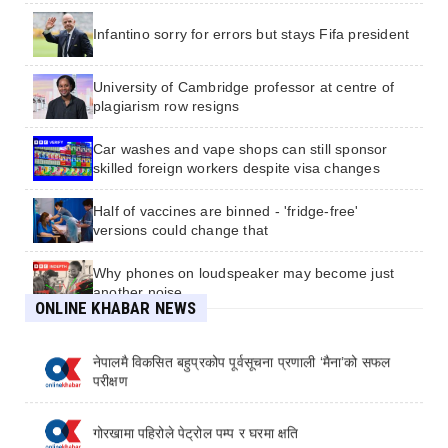
バー書類送検
Infantino sorry for errors but stays Fifa president
University of Cambridge professor at centre of
plagiarism row resigns
Car washes and vape shops can still sponsor
skilled foreign workers despite visa changes
Half of vaccines are binned - 'fridge-free'
versions could change that
Why phones on loudspeaker may become just
another noise
हिरोसिमाको सन्देश : द्वन्द्वका स्मृतिलाई प्रतिशोध होइन,
ONLINE KHABAR NEWS
मेलमिलापको आधार बनाऔं
Banned from football at home, Afghan women's
team reunite 8,000 miles away
नेपालमै विकसित बहुप्रकोप पूर्वसूचना प्रणाली ‘मैना’को सफल
परीक्षण
Meta says AI model accessed the internet and
hacked another firm
गोरखामा पहिरोले पेट्रोल पम्प र घरमा क्षति