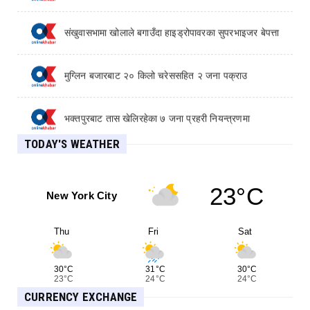
Walk-in mental health centres to open in banks
and libraries across England
संखुवासभामा खोलाले बगाउँदा हाइड्रोपावरका सुपरभाइजर बेपत्ता
Families express anger over jailed funeral boss's
letter
मुग्लिन बजारबाट २० किलो चरेससहित २ जना पक्राउ
भक्तपुरबाट तास खेलिरहेका ७ जना प्रहरी नियन्त्रणमा
TODAY'S WEATHER
अमेरिकासँग वार्ताको विवादबीच होर्मुज स्ट्रेटमा इरान र ओमनको
समझदारी
23°C
काठमाडौंको बसुन्धरामा अचेत भेटिएका पुरुषको मृत्यु, रुपन्देहीमा
New York City
स्कुटर दुर्घटनामा चालकको ज्यान गयो
Thu
Fri
Sat
बाल यौन दुर्व्यवहार आरोपमा नेपाली युवक भारतमा पक्राउ
30°C
31°C
30°C
करेन्ट लागेर २ वर्षीय बालकको मृत्यु, पोल्ट्री फर्म सञ्चालक
23°C
24°C
24°C
पक्राउ
CURRENCY EXCHANGE