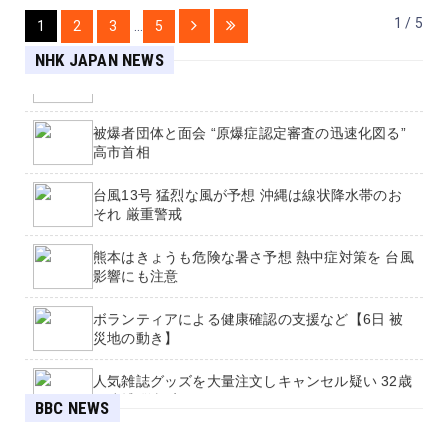
1 / 5
1
2
3
...
5
NHK JAPAN NEWS
被爆から81年 広島 平和記念式典
被爆者団体と面会 “原爆症認定審査の迅速化図る”
高市首相
台風13号 猛烈な風が予想 沖縄は線状降水帯のお
それ 厳重警戒
熊本はきょうも危険な暑さ予想 熱中症対策を 台風
影響にも注意
ボランティアによる健康確認の支援など【6日 被
災地の動き】
人気雑誌グッズを大量注文しキャンセル疑い 32歳
Young women tell BBC of rape, assault and
を逮捕 警視庁
BBC NEWS
harassment at Army training college for
teenagers
前日治療せず事故か 睡眠時無呼吸症候群のドライ