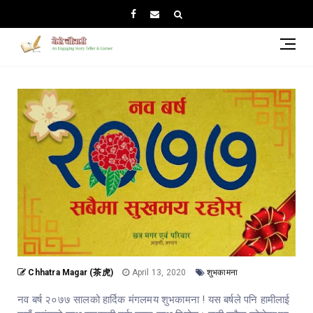
नयाँ
बर्ष
२०७
को
शुभक
!
Chhatra Magar (茶虎)
April 13, 2020
शुभकामना
नव बर्ष २०७७ सालको हार्दिक मंगलमय शुभकामना ! यस बर्षले पनि हामीलाई