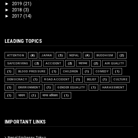
►
2019
(21)
►
2018
(3)
►
2017
(14)
LEADING TOPICS
ATTENTION
(8)
JAPAN
(5)
NEPAL
(4)
BUDDHISM
(2)
SAFE DRIVING
(2)
ACCIDENT
(2)
स्वास्थ्य
(2)
AIR QUALITY
(1)
BLOOD PRESSURE
(1)
CHILDREN
(1)
COMEDY
(1)
DEMOCRACY
(1)
ROAD ACCIDENT
(1)
BELIEF
(1)
CULTURE
(1)
ENVIRONMENT
(1)
GENDER EQUALITY
(1)
HARASSMENT
(1)
जापान
(1)
मानव अधिकार
(1)
IMPORTANT LINKS
Nepal Embassy Tokyo