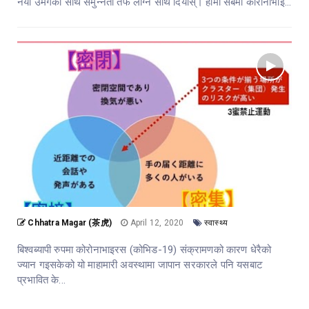
नयाँ उमंगको साथ समुन्नती तर्फ लाग्न साथ दियोस्। हामी सबैमा कोरोनाभाइ...
कोभ
संक
अवस्
के
गर्ने
र
के
नगर्न
Chhatra Magar (茶虎)
April 12, 2020
स्वास्थ्य
बिश्वब्यापी रुपमा कोरोनाभाइरस (कोभिड-19) संक्रामणको कारण धेरैको
ज्यान गइसकेको यो माहामारी अवस्थामा जापान सरकारले पनि यसबाट
प्रभावित के...