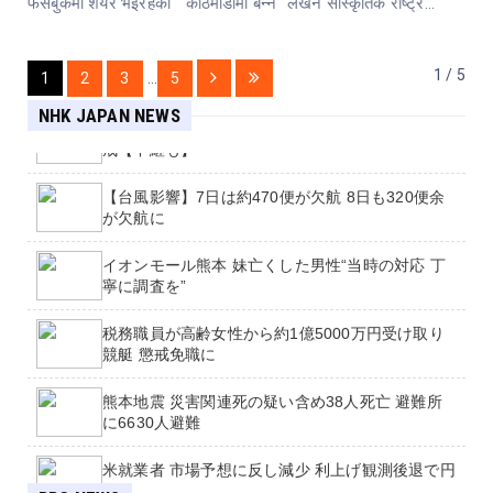
फेसबुकमा शेयर भइरहेको "काठमाडौमा बन्ने “लखन सांस्कृतिक राष्ट्र...
1 / 5
1
2
3
...
5
NHK JAPAN NEWS
大型で非常に強い台風13号 大雨や暴風など厳重警
戒【中継も】
【台風影響】7日は約470便が欠航 8日も320便余
が欠航に
イオンモール熊本 妹亡くした男性“当時の対応 丁
寧に調査を”
税務職員が高齢女性から約1億5000万円受け取り
競艇 懲戒免職に
熊本地震 災害関連死の疑い含め38人死亡 避難所
に6630人避難
米就業者 市場予想に反し減少 利上げ観測後退で円
How police let a registered sex offender murder
高ドル安進む