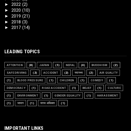
►
2022
(2)
►
2020
(10)
►
2019
(21)
►
2018
(3)
►
2017
(14)
LEADING TOPICS
ATTENTION
(8)
JAPAN
(5)
NEPAL
(4)
BUDDHISM
(2)
SAFE DRIVING
(2)
ACCIDENT
(2)
स्वास्थ्य
(2)
AIR QUALITY
(1)
BLOOD PRESSURE
(1)
CHILDREN
(1)
COMEDY
(1)
DEMOCRACY
(1)
ROAD ACCIDENT
(1)
BELIEF
(1)
CULTURE
(1)
ENVIRONMENT
(1)
GENDER EQUALITY
(1)
HARASSMENT
(1)
जापान
(1)
मानव अधिकार
(1)
IMPORTANT LINKS