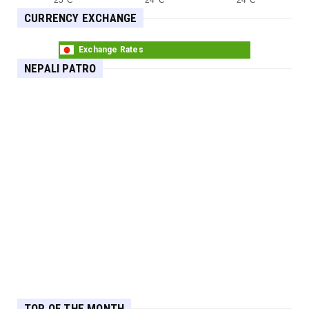
25°C
24°C
24°C
डेटा सुरक्षा : न व्यक्ति संवेदनशील, न जिम्मेवार संस्था
CURRENCY EXCHANGE
Exchange Rates
NEPALI PATRO
TOP OF THE MONTH