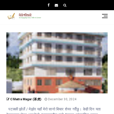
जीवन
रहनुपर
सामु
भाषा
संस्क
जनज
संग्
भवन
भित्
सिमि
गर्..
Chhatra Magar (茶虎)
December 30, 2024
पटक्की झोर्ले / मेझोर यहाँ मेरो सानो बिचार शेयर गर्दैछु। केही दिन यता