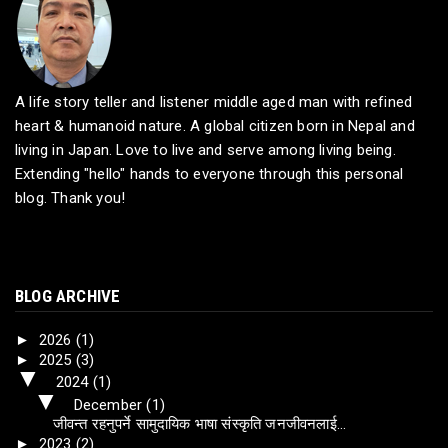
A life story teller and listener middle aged man with refined
heart & humanoid nature. A global citizen born in Nepal and
living in Japan. Love to live and serve among living being.
Extending "hello" hands to everyone through this personal
blog. Thank you!
BLOG ARCHIVE
►
2026
(1)
►
2025
(3)
▼
2024
(1)
▼
December
(1)
जीवन्त रहनुपर्ने सामुदायिक भाषा संस्कृति जनजीवनलाई...
►
2023
(2)