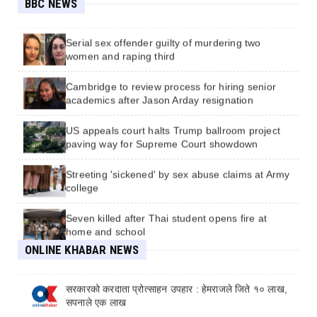
BBC NEWS
and attack women
悠仁さま ボーイスカウト大会でテントを設営
Serial sex offender guilty of murdering two
women and raping third
Cambridge to review process for hiring senior
academics after Jason Arday resignation
US appeals court halts Trump ballroom project
paving way for Supreme Court showdown
Streeting 'sickened' by sex abuse claims at Army
college
Seven killed after Thai student opens fire at
home and school
मल किन्न जाँदा भारतको जेल परेका नेपाली किसान ३८ दिनपछि
ONLINE KHABAR NEWS
थुनामुक्त
Six-hour train services between London and
Stirling running with no toilets
सरकारको करदाता प्रोत्साहन उपहार : हेमराजले जिते १० लाख,
सपनाले एक लाख
Record spells with no rain across parts of central
and south-east England