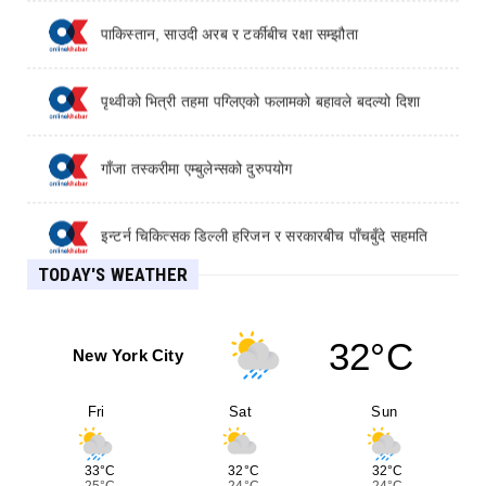
पाकिस्तान, साउदी अरब र टर्कीबीच रक्षा सम्झौता
England footballer Ivan Toney charged with
assault at Soho nightclub
पृथ्वीको भित्री तहमा पग्लिएको फलामको बहावले बदल्यो दिशा
How a 90-second power outage sparked chaos
for rail commuters
गाँजा तस्करीमा एम्बुलेन्सको दुरुपयोग
इन्टर्न चिकित्सक डिल्ली हरिजन र सरकारबीच पाँचबुँदे सहमति
TODAY'S WEATHER
विदेशमा पढेका डाक्टर नेपालको परीक्षामा फेल हुने दुई कारण
32°C
New York City
ठगी र आपराधिक विश्वासघात मुद्दामा अभिषेक गिरीविरुद्ध म्याद थप
Fri
Sat
Sun
तीन प्रज्ञा प्रतिष्ठानमा नयाँ नेतृत्व, कुलपतिहरू को हुन् ?
33°C
32°C
32°C