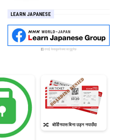
LEARN JAPANESE
तपाई फेसबुकपेजमा जानुहुनेछ
🔀
Link p
🔀
बोर्डिंगपास बिना उड्न नपाउँदा