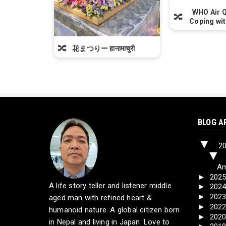
WHO Air Q
🔀
Coping wit
🔀
花まつりー हानामाचुरी
BLOG A
▼
2
Am
►
202
A life story teller and listener middle
►
202
►
202
aged man with refined heart &
►
202
humanoid nature. A global citizen born
►
202
in Nepal and living in Japan. Love to