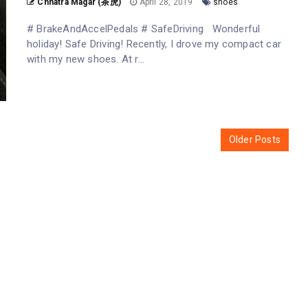
Chhatra Magar (茶虎)
April 28, 2019
shoes
# BrakeAndAccelPedals # SafeDriving Wonderful
holiday! Safe Driving! Recently, I drove my compact car
with my new shoes. At r...
Older Posts