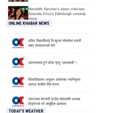
काठमाडौं ल्याइयो (तस्वीरहरू)
Meredith Kercher's sister criticises
Amanda Knox's Edinburgh comedy
show
सर्वोच्चको आदेशबारे इतर पक्षले भन्यो- सम्पूर्ण
एकता र पीडित पक्षले न्याय पाउने आधारको
ONLINE KHABAR NEWS
Car washes and vape shops can
प्रारम्भ
still sponsor skilled foreign workers
despite visa changes
दलित विद्यार्थीलाई निःशुल्क लोकसेवा तयारी
कक्षा सञ्चालनको माग
Man charged with killing Scottish
aid worker in Greece
अस्पतालमा हुने हरेक मृत्यु ‘लापरबाही’ !
Nadia Sawalha threatens ITV with
legal action over Loose Women
removal
विश्वविद्यालय अनुदान आयोगका नवनियुक्त
अध्यक्ष केसीले लिए शपथ
Woman charged after four stabbed
near Covent Garden
राप्रपाका बागमती प्रदेश सांसदसँग अध्यक्ष
लिङ्देनले गरे सामूहिक छलफल
TODAY'S WEATHER
सैन्य संख्या बढाउने तर शिक्षा र रोजगारीमा