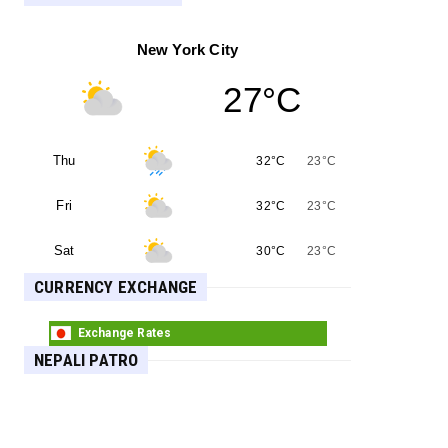
ध्यान नदिने सरकारको नीति गलत :
अमरेशकुमार
New York City
पाकिस्तानी कारागारबाट रिहा भएका ३२५ जना
27°C
अफगान कैदी बन्दी स्वदेश फर्किए
Thu
क्षेत्राधिकारको स्पष्ट सीमांकन नभए सुरक्षा
32°C
23°C
निकायबीच द्वन्द्व हुनसक्छ : पद्मा अर्याल
Fri
32°C
23°C
इजरायली कब्जा बलद्वारा ११ जना प्यालेस्टिनी
Sat
30°C
23°C
पक्राउ
CURRENCY EXCHANGE
Exchange Rates
NEPALI PATRO