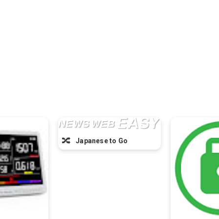
🔀
Japanese to Go