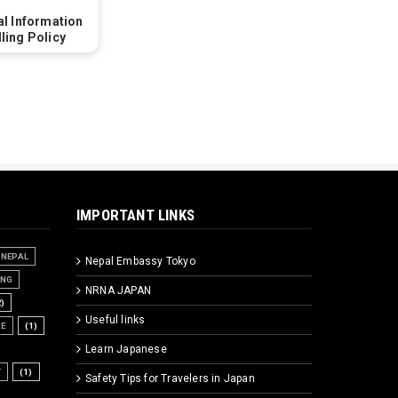
l Information
ling Policy
IMPORTANT LINKS
NEPAL
Nepal Embassy Tokyo
ING
NRNA JAPAN
2)
Useful links
RE
(1)
Learn Japanese
T
(1)
Safety Tips for Travelers in Japan