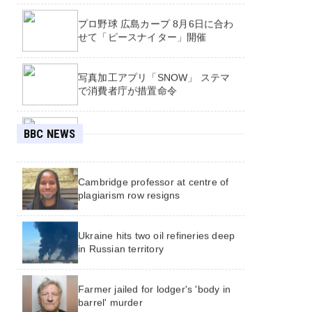
プロ野球 広島カープ 8月6日に合わ
せて「ピースナイター」開催
Calls for inquiry into Army training
写真加工アプリ「SNOW」 ステマ
college for teenagers after reports
で消費者庁が措置命令
of rape and abuse
Majority of England's rivers and
ホルムズ海峡の新航路 イラン「調
lakes fail new environmental review
BBC NEWS
整の最終段階」
Cambridge professor at centre of
ミャンマー 軍の影響力が強い政権
plagiarism row resigns
トップがタイ訪問
Ukraine hits two oil refineries deep
in Russian territory
Farmer jailed for lodger's 'body in
barrel' murder
ब्रोड पिकमा ज्यान गुमाएका युक्तको शव