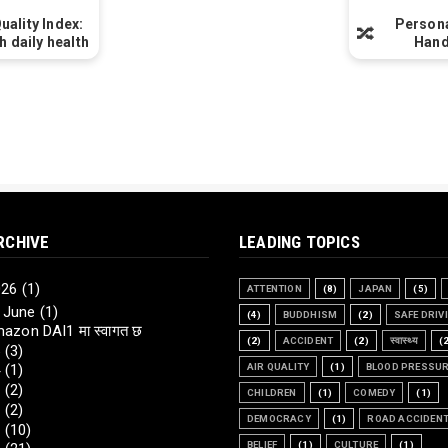
uality Index:
Persona
🔀
h daily health
Hand
RCHIVE
LEADING TOPICS
026
(1)
ATTENTION
(8)
JAPAN
(5)
▼
June
(1)
(4)
BUDDHISM
(2)
SAFE DRIV
azon DAI1 मा स्वागत छ
(2)
ACCIDENT
(2)
स्वास्थ्य
(
5
(3)
4
(1)
AIR QUALITY
(1)
BLOOD PRESSU
3
(2)
CHILDREN
(1)
COMEDY
(1)
2
(2)
DEMOCRACY
(1)
ROAD ACCIDEN
0
(10)
BELIEF
(1)
CULTURE
(1)