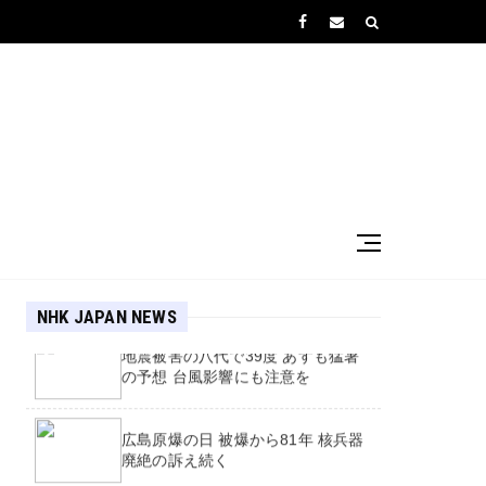
大型で強い台風13号 沖縄・奄美に
接近へ 厳重警戒を
NHK JAPAN NEWS
地震被害の八代で39度 あすも猛暑
の予想 台風影響にも注意を
広島原爆の日 被爆から81年 核兵器
廃絶の訴え続く